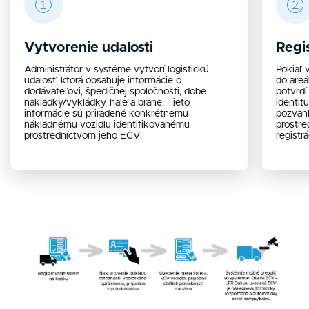
Vytvorenie udalosti
Regi
Administrátor v systéme vytvorí logistickú
Pokiaľ 
udalosť, ktorá obsahuje informácie o
do areá
dodávateľovi, špedičnej spoločnosti, dobe
potvrdí
nakládky/vykládky, hale a bráne. Tieto
identit
informácie sú priradené konkrétnemu
pozván
nákladnému vozidlu identifikovanému
prostre
prostredníctvom jeho EČV.
registrá