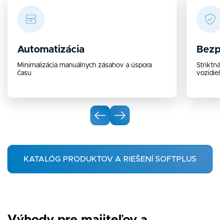
Automatizácia
Bezp
Minimalizácia manuálnych zásahov a úspora
Striktn
času
vozidiel
KATALÓG PRODUKTOV A RIEŠENÍ SOFTPLUS
Výhody pre majiteľov a