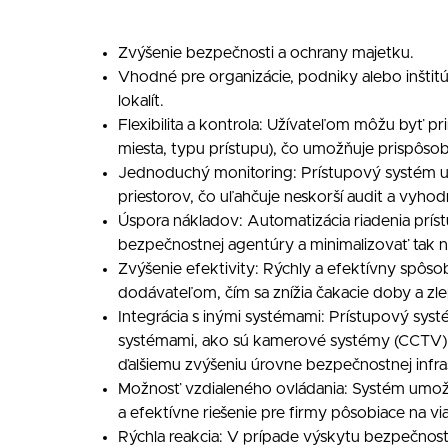
Zvýšenie bezpečnosti a ochrany majetku.
Vhodné pre organizácie, podniky alebo inštitú
lokalít.
Flexibilita a kontrola: Užívateľom môžu byť pr
miesta, typu prístupu), čo umožňuje prispôsob
Jednoduchý monitoring: Prístupový systém um
priestorov, čo uľahčuje neskorší audit a vyh
Úspora nákladov: Automatizácia riadenia prís
bezpečnostnej agentúry a minimalizovať tak 
Zvýšenie efektivity: Rýchly a efektívny spôs
dodávateľom, čím sa znížia čakacie doby a zle
Integrácia s inými systémami: Prístupový sys
systémami, ako sú kamerové systémy (CCTV)
ďalšiemu zvýšeniu úrovne bezpečnostnej infra
Možnosť vzdialeného ovládania: Systém umožň
a efektívne riešenie pre firmy pôsobiace na via
Rýchla reakcia: V prípade výskytu bezpečnos