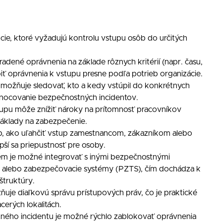
cie, ktoré vyžadujú kontrolu vstupu osôb do určitých
iradené oprávnenia na základe rôznych kritérií (napr. času,
iť oprávnenia k vstupu presne podľa potrieb organizácie.
ožňuje sledovať, kto a kedy vstúpil do konkrétnych
odnocovanie bezpečnostných incidentov.
tupu môže znížiť nároky na prítomnosť pracovníkov
náklady na zabezpečenie.
ob, ako uľahčiť vstup zamestnancom, zákazníkom alebo
pší sa priepustnosť pre osoby.
tém je možné integrovať s inými bezpečnostnými
 alebo zabezpečovacie systémy (PZTS), čím dochádza k
štruktúry.
uje diaľkovú správu prístupových práv, čo je praktické
cerých lokalitách.
tného incidentu je možné rýchlo zablokovať oprávnenia