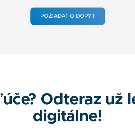
POŽIADAŤ O DOPYT
ľúče? Odteraz už l
digitálne!