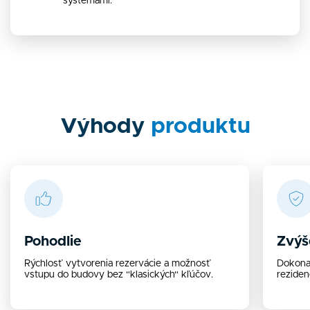
systémami.
Výhody
produktu
Pohodlie
Zvýš
Rýchlosť vytvorenia rezervácie a možnosť
Dokonal
vstupu do budovy bez “klasických“ kľúčov.
rezide