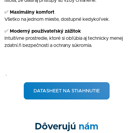
Istota, že dáta aj prístupy sú vždy chránené.
✅
Maximálny komfort
Všetko na jednom mieste, dostupné kedykoľvek.
✅
Moderný používateľský zážitok
Intuitívne prostredie, ktoré si obľúbia aj technicky menej
zdatní.ň bezpečnosti a ochrany súkromia.
.
DATASHEET NA STIAHNUTIE
Dôverujú
nám