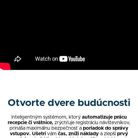
Otvorte dvere budúcnosti
inteligentným systémom, ktorý
automatizuje prácu
recepcie či vrátnice,
zrýchľuje registráciu návštevníkov,
prináša maximálnu bezpečnosť a
poriadok do správy
vstupov. Ušetrí
vám
čas, zníži náklady
a zlepší
prvý